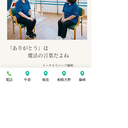
「ありがとう」は
魔法の言葉だよね
▶▶
電話
中原
鶴見
相模大野
藤崎
重要事項説明書
｜
サイトのご利用について
｜
個人情報保護方針
｜
お問合せ
｜
採用情報
株式会社​トータルリハーブ