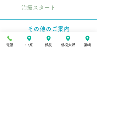
4
治療スタート
その他のご案内
電話
中原
鶴見
相模大野
藤崎
● 医療保険ご利用の治療代金は1回、数百
円程度。
（保険証の種類によって異なります）
● 障害者手帳1、２級をお持ちの方は自己
負担はございません
● 医療保険をご利用になられる際は、適応
疾患がございます。（詳細相談可能）
● 自費施術は３０分から承ります。
● 他の介護サービスとの併用も可能です。