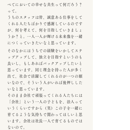
べてにおいての幸せな共生って何だろう？
って。
うちのスタッフは皆、誠意ある仕事をして
くれる人たちばかりで感謝しているのです
が、何を考えて、何を目指していきましょ
うか？と。一人一人が輝ける未来像を一緒
につくっていきたいなと思っています。
そのなかにはうちでの経験をいかしてステ
ップアップして、独立を目指すというのも
良いし、もしあればバックアップしたいと
思っています。同じ理念を持った人が多く
出て、社会で活躍してくれるのが一つの願
いなので、そういう人がいれば後押しした
いなと思っています。
そのまま会社で頑張ってくれる人たちには
「会社」という一人の子どもを、法人って
いうくらいですから（笑）この子を一緒に
育てるような気持ちで関わってほしいと思
います。会社は社長一人で育てるものでは
ないので。