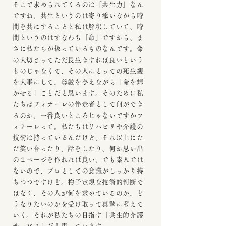
そこで求められてくるのは「共生力」なん
ですね。共生というのは寄り添いながら時
間を共にすることと私は解釈していて、時
間というのはすなわち「命」ですから、ま
さに私たちが扱っているものなんです。命
の大切さってただ長生きすれば良いという
ものじゃなくて、その人にとっての死生観
を大事にして、尊厳を与えながら「命を輝
かせる」ことだと思います。そのために私
たちはフィナーレの伴走者として何ができ
るのか。一番良いところじゃないですかフ
ィナーレって。私たちはリハビリや介護の
技術は持っているんだけど、それ以上にた
だ笑い合ったり、話をしたり、何か思い出
の１ページを作れれば良い。でも素人では
ないので、プロとしての意識がしっかり持
ちつつですけど。杓子定規な技術的判断で
はなく、その人が何を求めているのか、ど
うなりたいのかを受け取って真摯に考えて
いく。それが私たちの目指す「共生的介護