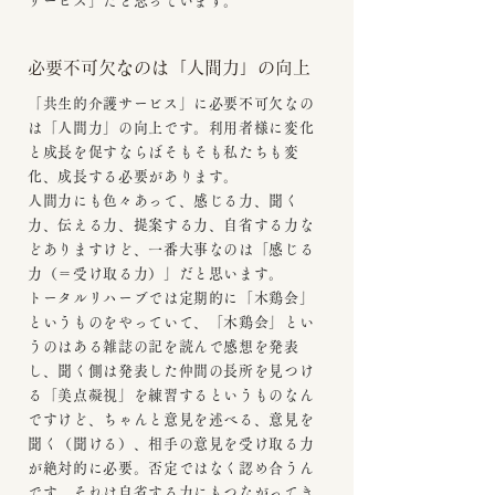
サービス」だと思っています。
必要不可欠なのは「人間力」の向上
「共生的介護サービス」に必要不可欠なの
は「人間力」の向上です。利用者様に変化
と成長を促すならばそもそも私たちも変
化、成長する必要があります。
人間力にも色々あって、感じる力、聞く
力、伝える力、提案する力、自省する力な
どありますけど、一番大事なのは「感じる
力（＝受け取る力）」だと思います。
トータルリハーブでは定期的に「木鶏会」
というものをやっていて、「木鶏会」とい
うのはある雑誌の記を読んで感想を発表
し、聞く側は発表した仲間の長所を見つけ
る「美点凝視」を練習するというものなん
ですけど、ちゃんと意見を述べる、意見を
聞く（聞ける）、相手の意見を受け取る力
が絶対的に必要。否定ではなく認め合うん
です。それは自省する力にもつながってき