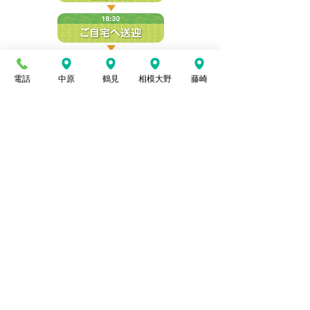
電話
中原
鶴見
相模大野
藤崎
※延長、夕食サービスはお申込制となります。
※長期休暇時（夏休み・冬休み）はスケジュールが
異なります。
利用料 1日 1,400円（送迎代含む）／
月額30,000円
おやつ料 1日 100円
夕 食 1食 500円（必要な場合事前に
予約）