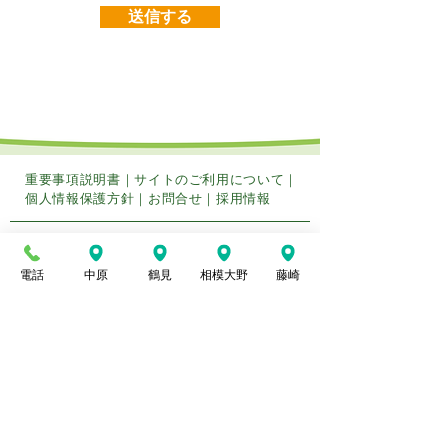
送信する
重要事項説明書
｜
サイトのご利用について
｜
個人情報保護方針
｜
お問合せ
｜
採用情報
株式会社​トータルリハーブ
電話
中原
鶴見
相模大野
藤崎
＜トータルリハーブ中原＞
〒211-0012
神
奈川県
川崎市中原区中丸子341
TEL：
044-789-8582
FAX：044-789-8583
＜トータルリハーブ鶴見＞
〒230-0012
神奈川県横浜市鶴見区下末吉4-20-12